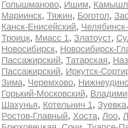
,
,
Голышманово
Ишим
Камышл
,
,
,
Мариинск
Тяжин
Боготол
За
,
Канск-Енисейский
Челябинск
,
,
,
Троицк
Миасс 1
Златоуст
Су
,
Новосибирск
Новосибирск-Гл
,
,
Пассажирский
Татарская
Наз
,
Пассажирский
Иркутск-Сорти
,
,
Зима
Черемхово
Нижнеудинс
,
Горький-Московский
Владими
,
,
Шахунья
Котельнич 1
Зуевка
,
,
,
Ростов-Главный
Хоста
Лоо
Л
,
,
Брюховецкая
Сочи
Туапсе-П