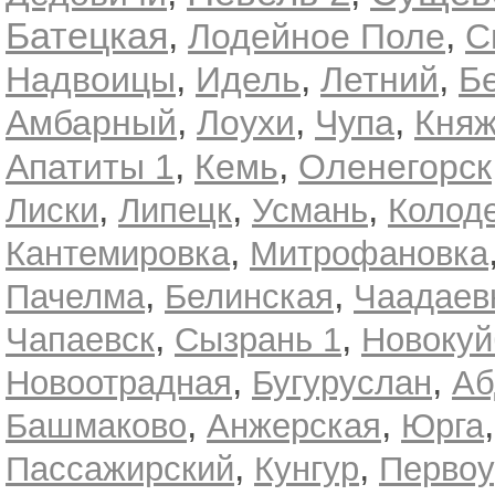
Батецкая
,
,
Лодейное Поле
С
,
,
,
Надвоицы
Идель
Летний
Б
,
,
,
Амбарный
Лоухи
Чупа
Кня
,
,
Апатиты 1
Кемь
Оленегорск
,
,
,
Лиски
Липецк
Усмань
Колод
,
Кантемировка
Митрофановка
,
,
Пачелма
Белинская
Чаадаев
,
,
Чапаевск
Сызрань 1
Новоку
,
,
Новоотрадная
Бугуруслан
Аб
,
,
Башмаково
Анжерская
Юрга
,
,
Пассажирский
Кунгур
Первоу