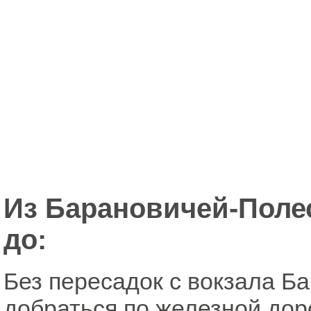
Из Барановичей-Полес
до:
Без пересадок с вокзала Б
добраться по железной дор