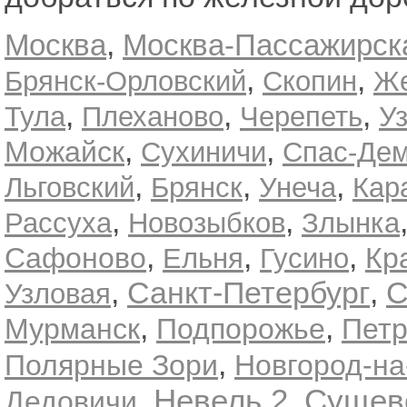
,
Москва
Москва-Пассажирск
,
,
Брянск-Орловский
Скопин
Же
,
,
,
Тула
Плеханово
Черепеть
У
,
,
Можайск
Сухиничи
Спас-Дем
,
,
,
Льговский
Брянск
Унеча
Кар
,
,
Рассуха
Новозыбков
Злынка
,
,
,
Сафоново
Кр
Ельня
Гусино
,
,
Санкт-Петербург
С
Узловая
,
,
Мурманск
Подпорожье
Петр
,
Полярные Зори
Новгород-на
Невель 2
Сущев
,
,
Дедовичи