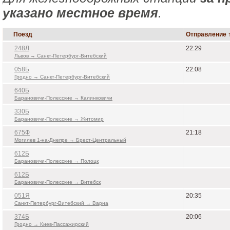
указано местное время
.
Поезд
Отправление 
248Л
22:29
Львов → Санкт-Петербург-Витебский
058Б
22:08
Гродно → Санкт-Петербург-Витебский
640Б
Барановичи-Полесские → Калинковичи
330Б
Барановичи-Полесские → Житомир
675Ф
21:18
Могилев 1-на-Днепре → Брест-Центральный
612Б
Барановичи-Полесские → Полоцк
612Б
Барановичи-Полесские → Витебск
051Я
20:35
Санкт-Петербург-Витебский → Варна
374Б
20:06
Гродно → Киев-Пассажирский