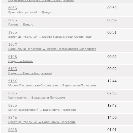
Иркутск-Пассажирский → Брест-Центральный
606Б
00:59
Брест-Центральный → Гродно
609Б
00:59
Гомель → Гродно
196Б
00:51
Брест-Центральный → Москва-Пассажирская-Смоленская
196Ф
Барановичи-Полесские → Москва-Пассажирская-Смоленская
610Б
00:02
Гродно → Гомель
610Б
00:02
Гродно → Брест-Центральный
515Х
12:44
Москва-Пассажирская-Смоленская → Барановичи-Полесские
639Б
07:56
Калинковичи → Барановичи-Полесские
823Б
19:42
Минск-Пассажирский → Барановичи-Полесские
834Б
14:50
Брест-Центральный → Барановичи-Полесские
065Б
01:01