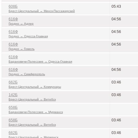
608Б
05:43
Брест-Центральный → Минск-Пассажирский
616Ф
04:56
Гродно → Адлер
616Ф
04:56
Гродно → Одесса-Главная
616Ф
04:56
Гродно → Гомель
616Ф
Барановичи-Полесские → Одесса-Главная
616Ф
04:56
Гродно → Симферополь
662Б
03:46
Брест-Центральный → Коммунары
142Б
03:46
Брест-Центральный → Витебск
658Б
Барановичи-Полесские → Мурманск
658Б
03:46
Брест-Центральный → Витебск
662Б
03:46
Брест-Центральный → Мурманск