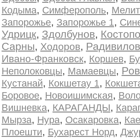
,
,
Кодыма
Симферополь
Мелит
,
,
Запорожье
Запорожье 1
Син
Удрицк
,
Здолбунов
,
Костоп
Сарны
,
,
Радивило
Ходоров
,
,
Ивано-Франковск
Коршев
Б
,
,
Ров
Неполоковцы
Мамаевцы
,
,
Кустанай
Кокшетау 1
Кокшет
,
,
Боровое
Новоишимская
Воло
,
,
Вишневка
КАРАГАНДЫ
Кара
,
,
,
Мырза
Нура
Осакаровка
Кае
,
,
Плоешти
Бухарест Норд
Джу