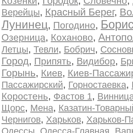
,
,
,
Городок
Козенки
Словечно
,
Красный Берег
,
Во
Верейцы
Лунинец
Бори
,
,
Погодино
Антопо
,
,
Озерница
Коханово
,
,
,
Летцы
Тевли
Бобрич
Соснов
Город
,
,
,
Припять
Видибор
Бр
Горынь
,
,
Киев
Киев-Пассажи
,
,
Пассажирский
Горностаевка
,
,
Коростень
Фастов 1
Винниц
,
,
Щорс
Мена
Казатин-Товарны
,
,
Чернигов
Харьков
Харьков-П
,
,
Одессы
Одесса-Главная
Вап