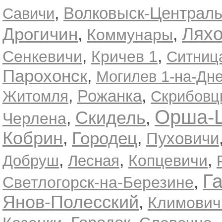
,
Волковыск-Централ
Савичи
Лях
Дрогичин
,
,
Коммунары
,
,
Сенкевичи
Кричев 1
Ситниц
Парохонск
,
Могилев 1-на-Дн
,
,
Рожанка
Житомля
Скрибовц
Орша-
Скидель
,
,
Черлена
Кобрин
,
Городец
,
Пуховичи
,
,
,
Копцевичи
Добруш
Лесная
Г
,
Светлогорск-на-Березине
Янов-Полесский
,
Климович