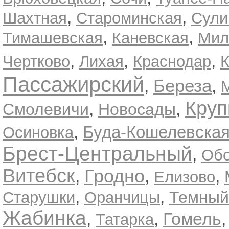
,
,
Шахтная
Староминская
Сули
,
,
Тимашевская
Каневская
Мил
,
,
,
Чертково
Лихая
Краснодар
К
Пассажирский
Береза
,
,
Круп
,
,
Смолевичи
Новосады
,
Буда-Кошелевска
Осиновка
Брест-Центральный
,
Об
Витебск
Гродно
,
,
,
Елизово
,
,
Темный
Старушки
Оранчицы
Жабинка
,
,
Гомель
Татарка