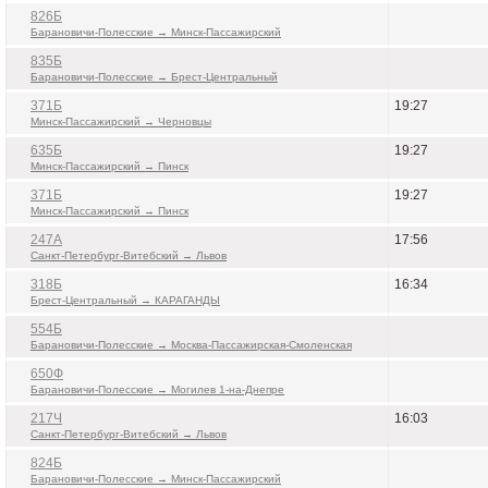
826Б
Барановичи-Полесские → Минск-Пассажирский
835Б
Барановичи-Полесские → Брест-Центральный
371Б
19:27
Минск-Пассажирский → Черновцы
635Б
19:27
Минск-Пассажирский → Пинск
371Б
19:27
Минск-Пассажирский → Пинск
247А
17:56
Санкт-Петербург-Витебский → Львов
318Б
16:34
Брест-Центральный → КАРАГАНДЫ
554Б
Барановичи-Полесские → Москва-Пассажирская-Смоленская
650Ф
Барановичи-Полесские → Могилев 1-на-Днепре
217Ч
16:03
Санкт-Петербург-Витебский → Львов
824Б
Барановичи-Полесские → Минск-Пассажирский